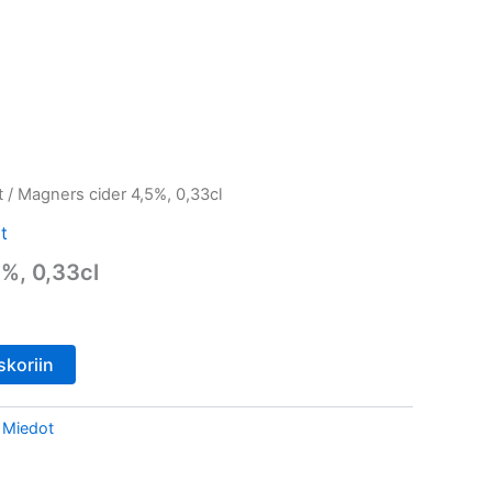
Cart
t
/ Magners cider 4,5%, 0,33cl
t
%, 0,33cl
skoriin
,
Miedot