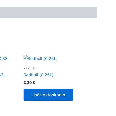
Juoma
33L
Redbull (0,25L)
3,30
€
Lisää ostoskoriin