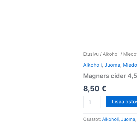
Etusivu
Lounassivu
Kauppa
Magners
Etusivu
/
Alkoholi
/
Miedo
cider
Alkoholi
,
Juoma
,
Miedo
4,5%,
0,33cl
Magners cider 4,5
määrä
8,50
€
Lisää osto
Osastot:
Alkoholi
,
Juoma