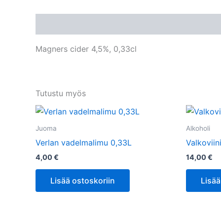
Kuvaus
Magners cider 4,5%, 0,33cl
Tutustu myös
Juoma
Alkoholi
Verlan vadelmalimu 0,33L
Valkoviin
4,00
€
14,00
€
Lisää ostoskoriin
Lisää