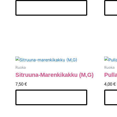
Lisää Ostoskoriin
Li
Ruoka
Ruoka
Sitruuna-Marenkikakku (M,G)
Pull
7,50
€
4,00
€
Lisää Ostoskoriin
Li