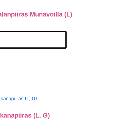
alanpiiras Munavoilla (L)
sää Ostoskoriin
kanapiiras (L, G)