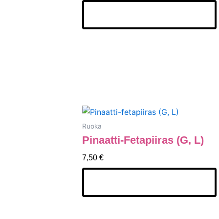
Lisää Ostoskoriin
Ruoka
Pinaatti-Fetapiiras (G, L)
7,50
€
Lisää Ostoskoriin