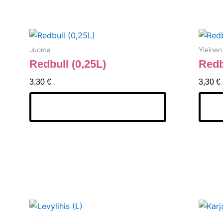
Juoma
Yleinen
Redbull (0,25L)
Redb
3,30
€
3,30
€
Lisää Ostoskoriin
Li