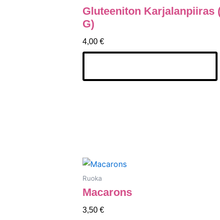
Gluteeniton Karjalanpiiras 
G)
4,00
€
Lisää Ostoskoriin
Ruoka
Macarons
3,50
€