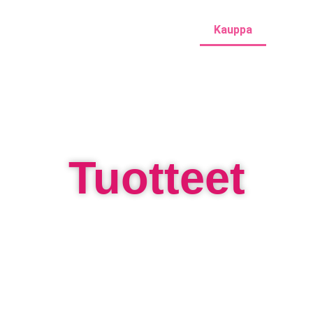
Etusivu
Lounassivu
Kauppa
Tuotteet