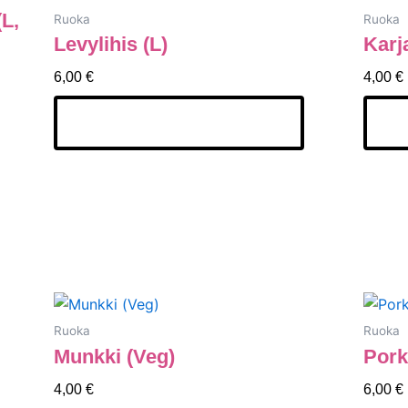
(L,
Ruoka
Ruoka
Levylihis (L)
Karj
6,00
€
4,00
€
Lisää Ostoskoriin
Li
Ruoka
Ruoka
Munkki (Veg)
Pork
4,00
€
6,00
€