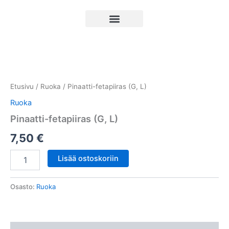
Siirry
sisältöön
Cart
Pinaatti-
fetapiiras
(G,
Etusivu
/
Ruoka
/ Pinaatti-fetapiiras (G, L)
L)
määrä
Ruoka
Pinaatti-fetapiiras (G, L)
7,50
€
Lisää ostoskoriin
Osasto:
Ruoka