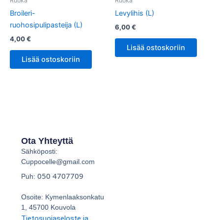
Ruoka
Ruoka
Broileri-
Levylihis (L)
ruohosipulipasteija (L)
6,00
€
4,00
€
Lisää ostoskoriin
Lisää ostoskoriin
Ota Yhteyttä
Sähköposti:
Cuppocelle@gmail.com
050 4707709
Puh:
Osoite: Kymenlaaksonkatu
1, 45700 Kouvola
Tietosuojaseloste ja