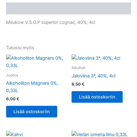
Kuvaus
Meukow V.S.O.P superior cognac, 40%, 4cl
Tutustu myös
Alkoholi
Juoma
Jaloviina 3*, 40%, 4cl
Alkoholiton Magners 0%,
8,50
€
0,33L
Lisää ostoskoriin
6,00
€
Lisää ostoskoriin