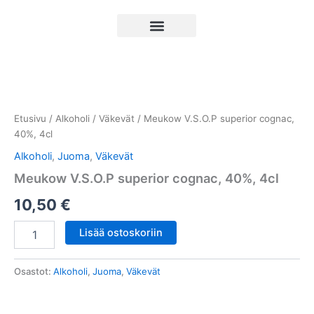
Siirry
sisältöön
Cart
Meukow
V.S.O.P
superior
Etusivu
/
Alkoholi
/
Väkevät
/ Meukow V.S.O.P superior cognac,
cognac,
40%, 4cl
40%,
4cl
Alkoholi
,
Juoma
,
Väkevät
määrä
Meukow V.S.O.P superior cognac, 40%, 4cl
10,50
€
Lisää ostoskoriin
Osastot:
Alkoholi
,
Juoma
,
Väkevät